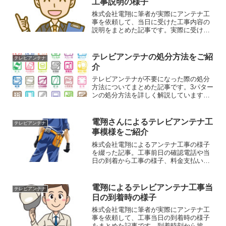
工事説明の様子
株式会社電翔に筆者が実際にアンテナ工
事を依頼して、当日に受けた工事内容の
説明をまとめた記事です。実際に受け取
った名刺や感染症対策、どんな工事をす
るのかなど細かくチェックすることがで
きます。電翔の工事当日の様子のひとつ
テレビアンテナの処分方法をご紹
テレビアンテナ
として、ぜひ、ご参考になさってくださ
介
い。
テレビアンテナが不要になった際の処分
方法についてまとめた記事です。3パター
ンの処分方法を詳しく解説していますの
で、ご自身でアンテナの処分が必要にな
った際のご参考として、ご活用いただけ
ます。ただし、各地方自治体によってル
電翔さんによるテレビアンテナ工
テレビアンテナ
ールが異なる場合もあります。
事模様をご紹介
株式会社電翔によるアンテナ工事の様子
を綴った記事。工事前日の確認電話や当
日の到着から工事の様子、料金支払いま
で、実際の一連の工事の様子を綴ってい
ます。請求書の画像も掲載しているの
で、同様の工事案件であれば、おおよそ
電翔によるテレビアンテナ工事当
テレビアンテナ
の工事費目安にもなります。
日の到着時の様子
株式会社電翔に筆者が実際にアンテナ工
事を依頼して、工事当日の到着時の様子
をまとめた記事です。到着時刻から挨拶