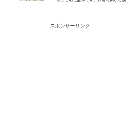
の様子まで細かくチェックすることがで
きます。電翔が到着時にどのような対応
するのか気になるのであれば、ぜひ、ご
参考になさってください。
スポンサーリンク