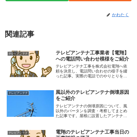
かわたく
関連記事
テレビアンテナ工事業者【電翔】
テレビアンテナ
への電話問い合わせ模様をご紹介
テレビアンテナ工事を株式会社電翔へ依
頼を決意し、電話問い合わせの様子を綴
った記事。実際の電話でのやりとりを詳
細に掲載しています。電話問い合わせが
不安だという方は、どんなことを聞かれ
れるのかなどの事前準備としてお役立て
風以外のテレビアンテナ倒壊原因
テレビアンテナ
いただけます。
をご紹介
テレビアンテナの倒壊原因について、風
以外のパータンを調査・考察してまとめ
た記事です。屋根に設置したアンテナ
は、外気に常に晒されているため、様々
な外的要因を受けやすいです。記事内で
は、その詳細についてもご紹介。ぜひ、
電翔のテレビアンテナ工事当日の
テレビアンテナ
ご参考になさってください。