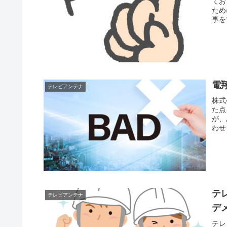
てお
ため
事を
電
テレビアンテナ
株式
た点
が、
わせ
テ
テレビアンテナ
デ
テレ