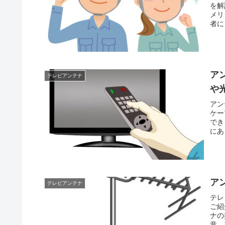
を解
メリ
者に
ア
テレビアンテナ
や
アン
ケー
でき
にあ
ア
テレビアンテナ
テレ
ご紹
ナの
意。