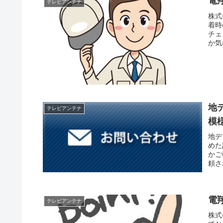
電
テレビアンテナ
株式
着時
チェ
か気
地
テレビアンテナ
模
地デ
めた
かご
頼さ
電
テレビアンテナ
株式