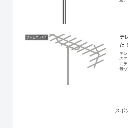
けま
テ
テレビアンテナ
た
テレ
のア
にテ
気づ
てく
スポ