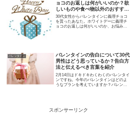
グな手書きの手紙は新鮮か...
ョコのお返しは何がいいのか？欲
しいものや食べ物以外のおすすめ
を紹介
30代女性からバレンタインに義理チョコ
を貰ったあなた。ホワイトデーに義理チ
ョコのお返しは何がいいのか、お悩みで
はありませんか？ここでは、そんな悩み
にお答えすべく、ホワイトデーに30代女
性へ義理チョコお返しは何がいいのかに
ついて、女性がホワイ...
バレンタインの告白について30代
バレンタイン
男性はどう思っているか？告白方
法と伝えるべき言葉を紹介
2月14日はドキドキわくわくのバレンタイ
ンですね。今年のバレンタインはどのよ
うなプランを考えていますか？バレンタ
インに告白を考えている女性もいるかと
思います。ここでは、30代男性に片思い
中でバレンタインに告白を考えていると
いう方へバレンタイ...
スポンサーリンク