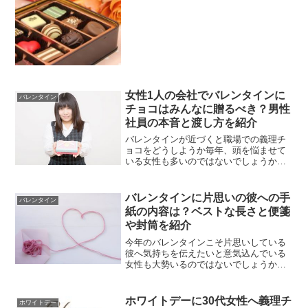
いる男性のみなさん。そもそも、バレン
タインに男性からデートに誘...
女性1人の会社でバレンタインに
バレンタイン
チョコはみんなに贈るべき？男性
社員の本音と渡し方を紹介
バレンタインが近づくと職場での義理チ
ョコをどうしようか毎年、頭を悩ませて
いる女性も多いのではないでしょうか。
特に、仕事を変えて新しい職場に女性が
あなた一人だった場合、どうしたらいい
かお困りではありませんか？会社で女性
バレンタインに片思いの彼への手
バレンタイン
が一人の場合、バレンタイ...
紙の内容は？ベストな長さと便箋
や封筒を紹介
今年のバレンタインこそ片思いしている
彼へ気持ちを伝えたいと意気込んでいる
女性も大勢いるのではないでしょうか？
バレンタインチョコと一緒に手紙を贈る
と効果的な場合もありますね。スマホの
普及が拡大している中で、あえてアナロ
ホワイトデーに30代女性へ義理チ
ホワイトデー