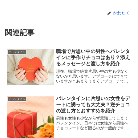
かわたく
関連記事
職場で片思い中の男性へバレンタ
バレンタイン
インに手作りチョコはあり？添え
るメッセージと渡し方を紹介
現在、職場で絶賛片思い中の方も少なく
ないかと思います。アプローチはできて
いますか？あまりうまくアプローチでき
ていない方もチャンスイベント到来！バ
レンタインです。気になる職場の上司
や、先輩、同僚、後輩にバレンタインに
バレンタインに片思いの女性をデ
バレンタイン
チョコをお考えだったりしま...
ートに誘っても大丈夫？逆チョコ
の渡し方とおすすめを紹介
男性も女性も少なからず意識してしまう
バレンタイン。日本では女性から男性へ
チョコレートなど贈るのが一般的です
が、あえて片思いの女性にバレンタイン
にデートに誘ったり、逆チョコを考えて