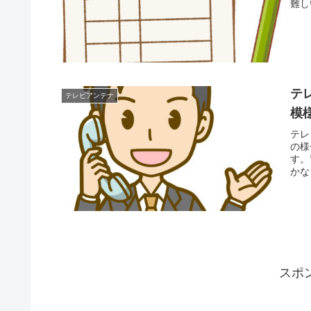
難し
テ
テレビアンテナ
模
テレ
の様
す。
かな
スポ