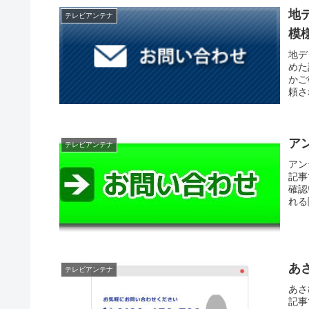
地
テレビアンテナ
模
地デ
めた
かご
頼さ
ア
テレビアンテナ
アン
記事
確認
れる
あ
テレビアンテナ
あさ
記事