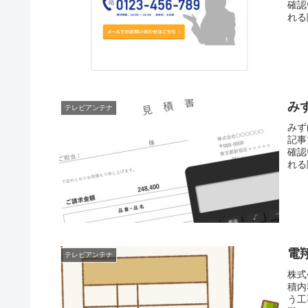
確認
れる
み
テレビアンテナ
みず
記事
確認
れる
電
テレビアンテナ
株式
積内
う工