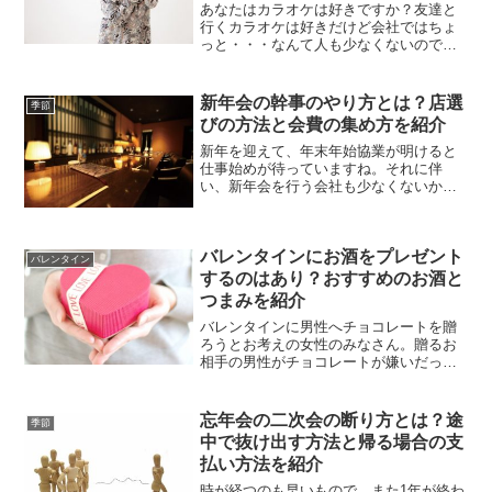
あなたはカラオケは好きですか？友達と
行くカラオケは好きだけど会社ではちょ
っと・・・なんて人も少なくないのでは
ないでしょうか？新年を迎えて、会社の
新年会もあるかと思います。そこで二次
会はカラオケなんてこともありますよ
新年会の幹事のやり方とは？店選
季節
ね。しかし、上司もいるカラ...
びの方法と会費の集め方を紹介
新年を迎えて、年末年始協業が明けると
仕事始めが待っていますね。それに伴
い、新年会を行う会社も少なくないかと
思います。そんな新年会の幹事に抜擢さ
れてしまったあなた。幹事のやり方が分
からなくて困っていませんか？もし、困
バレンタインにお酒をプレゼント
ってここにたどり着いたので...
バレンタイン
するのはあり？おすすめのお酒と
つまみを紹介
バレンタインに男性へチョコレートを贈
ろうとお考えの女性のみなさん。贈るお
相手の男性がチョコレートが嫌いだった
らどうしますか？その場合、チョコレー
ト以外に好きな物を贈ろうとお考えにな
るかと思います。お相手の男性がお酒好
忘年会の二次会の断り方とは？途
季節
きであればお酒を贈ろうと...
中で抜け出す方法と帰る場合の支
払い方法を紹介
時が経つのも早いもので、また1年が終わ