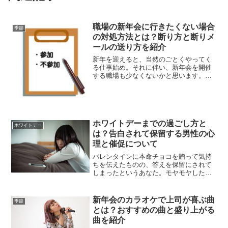
職場の新年会に行きたくない場合
季節
の対処方法とは？断り方と断りメ
ールの送り方を紹介
新年を迎えると、当然のごとくやってく
る仕事始め。それに伴い、新年会を開催
する職場も少なくないかと思います。新
年早々、職場の飲み会なんてごめんだ！
なんて思っていませんか？もし、できれ
ば職場の新年会に行きたくないという場
合、ここで対処方法や断り...
ホワイトデーまでの過ごし方と
ホワイトデー
は？告白されて保留する男性の心
理と催促について
バレンタインに本命チョコを贈って気持
ちを伝えたものの、答えを保留にされて
しまったというあなた。モヤモヤした気
持ちでいっぱいといったところでしょう
か。バレンタインの告白後からホワイト
デーまでどうやって過ごせばいいのか？
新年会のカラオケで上司が喜ぶ曲
季節
告白の答えを保留にした男...
とは？おすすめの曲と盛り上がる
曲を紹介