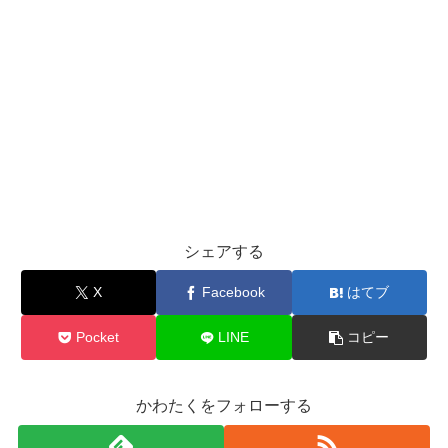
シェアする
X
Facebook
はてブ
Pocket
LINE
コピー
かわたくをフォローする