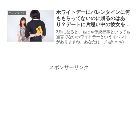
ます。また、片思い中の女性から幸運に
もチョコを貰えたなんて人もいるのでは
ないでしょうか？しかし、チョコレート
ホワイトデーにバレンタインに何
バレンタイン
だけを貰って特に気持ちを...
ももらってないのに贈るのはあ
り？デートに片思い中の彼女を誘
って告白はあり？
3月になると、もはや伝統行事といっても
過言でないホワイトデーというイベント
がありますね。あなたは、片思い中の彼
女に何かホワイトデーの贈り物を考えて
いますか？しかし、バレンタインに何も
もらってないのにホワイトデーの贈って
いいものか悩んではいま...
スポンサーリンク