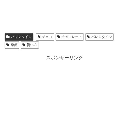
バレンタイン
チョコ
チョコレート
バレンタイン
季節
貰い方
スポンサーリンク