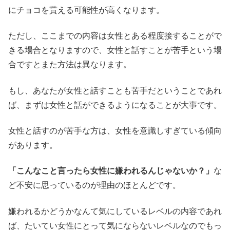
にチョコを貰える可能性が高くなります。
ただし、ここまでの内容は女性とある程度接することがで
きる場合となりますので、女性と話すことが苦手という場
合ですとまた方法は異なります。
もし、あなたが女性と話すことも苦手だということであれ
ば、まずは女性と話ができるようになることが大事です。
女性と話すのが苦手な方は、女性を意識しすぎている傾向
があります。
「こんなこと言ったら女性に嫌われるんじゃないか？」
な
ど不安に思っているのが理由のほとんどです。
嫌われるかどうかなんて気にしているレベルの内容であれ
ば、たいてい女性にとって気にならないレベルなのでもっ