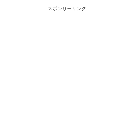
スポンサーリンク