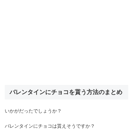
バレンタインにチョコを貰う方法のまとめ
いかがだったでしょうか？
バレンタインにチョコは貰えそうですか？