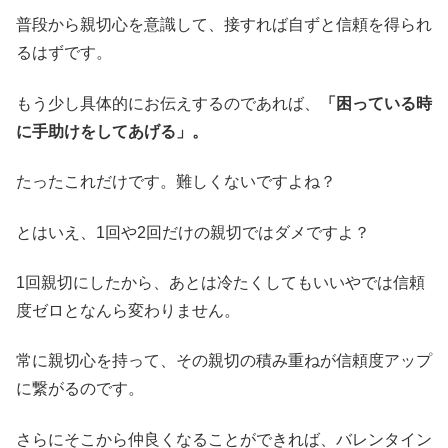
普段から親切心を意識して、接すれば自ずと信頼を得られ
るはずです。
もう少し具体的にお伝えするのであれば、
「困っている時
に手助けをしてあげる」。
たったこれだけです。難しくないですよね？
とはいえ、1回や2回だけの親切ではダメですよ？
1回親切にしたから、あとは冷たくしてもいいやでは信頼
度ゼロとなんら変わりません。
常に親切心を持って、その親切の積み重ねが信頼度アップ
に繋がるのです。
さらにそこから仲良くなることができれば、バレンタイン