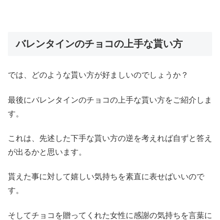
バレンタインのチョコの上手な貰い方
では、どのような貰い方が好ましいのでしょうか？
最後にバレンタインのチョコの上手な貰い方をご紹介しま
す。
これは、先述した下手な貰い方の逆を考えれば自ずと答え
が出るかと思います。
貰えた事に対して嬉しい気持ちを素直に表せばいいので
す。
そしてチョコを贈ってくれた女性に感謝の気持ちを言葉に