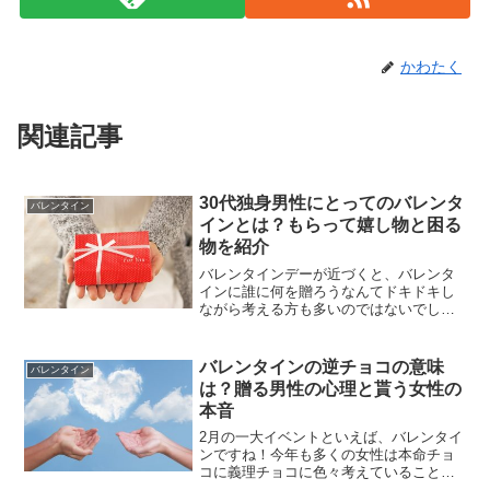
かわたく
関連記事
30代独身男性にとってのバレンタ
バレンタイン
インとは？もらって嬉し物と困る
物を紹介
バレンタインデーが近づくと、バレンタ
インに誰に何を贈ろうなんてドキドキし
ながら考える方も多いのではないでしょ
うか？特に女性陣は各イベントごとに男
性より敏感な傾向があるため、意中の男
性はバレンタインをどう思ってるんだろ
バレンタインの逆チョコの意味
バレンタイン
うかと、あれこれ考えたり...
は？贈る男性の心理と貰う女性の
本音
2月の一大イベントといえば、バレンタイ
ンですね！今年も多くの女性は本命チョ
コに義理チョコに色々考えていることか
と思います。そんな中、男性が女性に贈