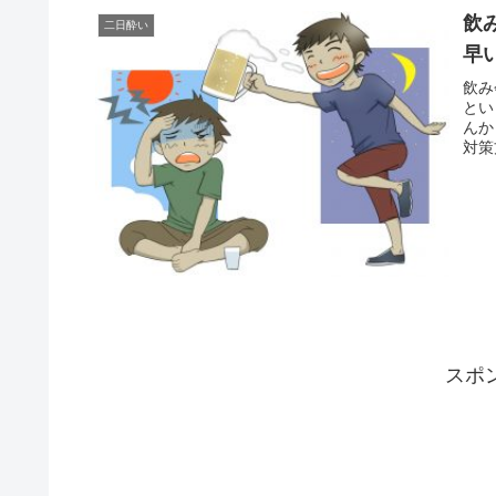
飲
二日酔い
早
飲み
とい
んか
対策
スポ