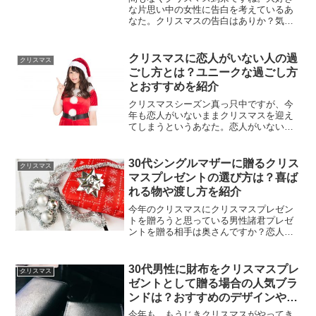
な片思い中の女性に告白を考えているあ
なた。クリスマスの告白はありか？気に
なませんか？もし気になるようであれ
ば、ここではクリスマスの告白はあり
か？について紹介していますので参考に
クリスマスに恋人がいない人の過
クリスマス
してみてください。また、告白...
ごし方とは？ユニークな過ごし方
とおすすめを紹介
クリスマスシーズン真っ只中ですが、今
年も恋人がいないままクリスマスを迎え
てしまうというあなた。恋人がいない人
のクリスマスの過ごし方をお探しではあ
りませんか？もし、クリスマスの過ごし
方に迷ってここにたどり着いたのであれ
30代シングルマザーに贈るクリス
クリスマス
ば、ここではクリスマスに...
マスプレゼントの選び方は？喜ば
れる物や渡し方を紹介
今年のクリスマスにクリスマスプレゼン
トを贈ろうと思っている男性諸君プレゼ
ントを贈る相手は奥さんですか？恋人で
すか？片思いしているあのコですか？た
だの女友達ですか？様々なお相手がいる
かと思います。ここでは日ごろお世話に
30代男性に財布をクリスマスプレ
クリスマス
なっている30代シングル...
ゼントとして贈る場合の人気ブラ
ンドは？おすすめのデザインやカ
ラーを紹介
今年も、もうじきクリスマスがやってき